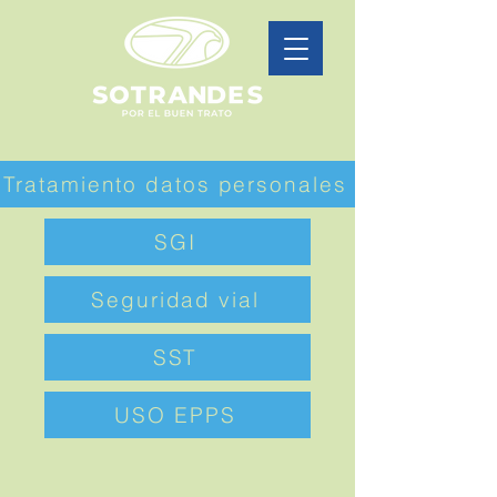
Tratamiento datos personales
SGI
Seguridad vial
SST
USO EPPS